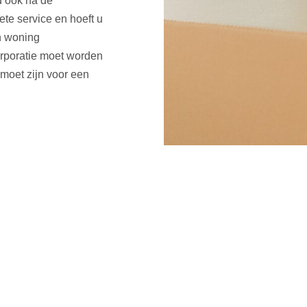
d ook na de
te service en hoeft u
n woning
rporatie moet worden
moet zijn voor een