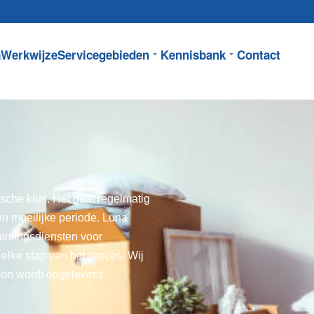
a
Werkwijze
Servicegebieden
Kennisbank
Contact
sche klus. Het gaat regelmatig
en moeilijke periode. Luna
uimingsdiensten voor
n elke stap van het proces. Wij
oon wordt opgeleverd.