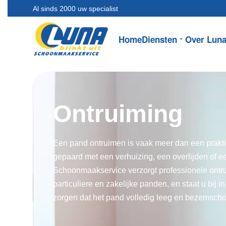
Al sinds 2000 uw specialist
Home
Diensten
Over Lun
Ontruiming
Een pand ontruimen is vaak meer dan een prakti
gepaard met een verhuizing, een overlijden of e
Schoonmaakservice verzorgt professionele ontr
particuliere en zakelijke panden, en staat u bij i
zorgen dat het pand volledig leeg en bezemsch