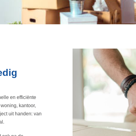
edig
le en efficiënte
 woning, kantoor,
ject uit handen: van
l.